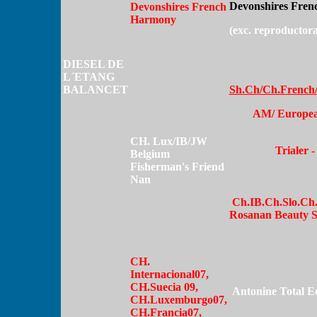
Devonshires Fren
Devonshires French
Harmony
(exc. reproductora
DIESEL DE
L´ETANG
BALANCET
Sh.Ch/Ch.French
AM/
Europea
CH. Lux/IB/JW
Trialer
Belgium
Fisherman's Friend
Nan
Ch.IB.Ch.Slo.Ch
Rosanan Beauty S
CH.
Internacional07,
CH.Suecia 09,
Antonine Total Ec
CH.Luxemburgo07,
CH.Francia07,