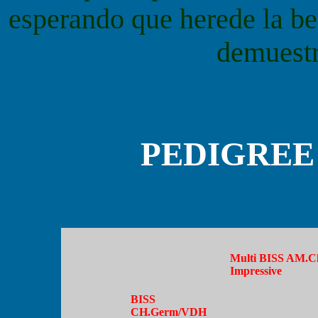
esperando que herede la bel
demuestr
PEDIGREE (
Multi BISS
AM.Ch 
Impressive
BISS
CH.Germ/VDH