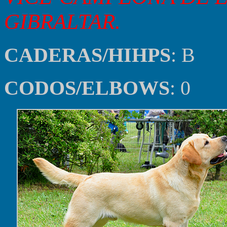
GIBRALTAR.
CADERAS/HIHPS
: B
CODOS/ELBOWS
: 0