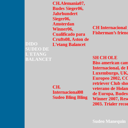
CH.Alemania07,
Budes Sieger06,
Jahrhundert
Sieger06,
Amsterdan
CH Internacional
Winner06,
Fisherman’s frien
Cualificado para
Crufts08,
Aston de
DIDO
L’etang Balancet
SUDEO DE
L´ETANG
SH CH OLE
BALANCET
Biss american ca
Internacional, de 
Luxemburgo, UK,
Europeo 2002, C
retriever Club sh
CH.
veterano de Hola
Internacional08
de Europa, Budess
Sudeo Bling Bling
Winner 2007, Re
2003. Trialer re
Sudeo Manequin