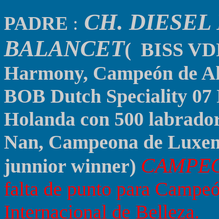
CH. DIESEL
PADRE
:
BALANCET
(
BISS VDH
Harmony,
Campeón de Al
BOB Dutch Speciality 07 
Holanda con 500 labrado
Nan
, Campeona de Luxemb
CAMPEÓ
junnior winner)
falta de punto para Camp
Internacional de Belleza.