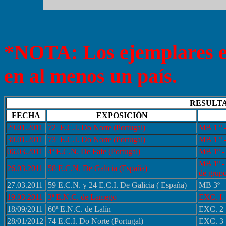
*NOTA: Los ejemplares es
en al menos un país.
RESULTA
FECHA
EXPOSICIÓN
29.01.2011
72ª E.C.I. Do Norte (Portugal)
MB 1 º 
30.01.2011
73ª E.C.I. Do Norte (Portugal)
MB 1 º 
06.03.2011
4ª E.C.N. De Fafe (Portugal)
MB 1º - 
MB 1º - 
26.03.2011
58 E.C.N. De Galicia (España)
de grupo
27.03.2011
59 E.C.N. y 24 E.C.I. De Galicia ( España)
MB 3º
19.03.2011
3ª E.N.C. de Lamego
EXC. I-
18/09/2011
60ª E.N.C. de Lalín
EXC. 2
28/01/2012
74 E.C.I. Do Norte (Portugal)
EXC. 3