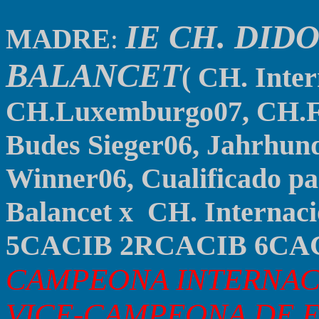
IE CH.
DI
DO
MADRE
:
BALANCET
( CH. Inte
CH.Luxemburgo07, CH.Fr
Budes Sieger06, Jahrhun
Winner06, Cualificado pa
Balancet
x
CH. Internac
5CACIB 2RCACIB 6CAC
CAMPEONA INTERNACI
VICE-CAMPEONA DE E