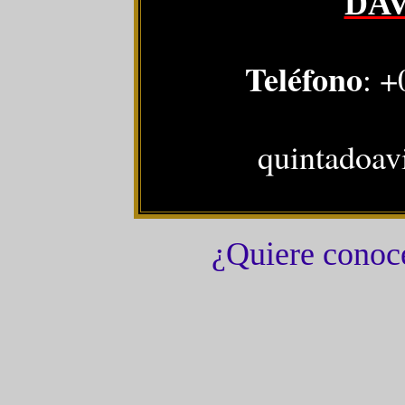
DA
Teléfono
: +
quintadoa
¿Quiere conoc